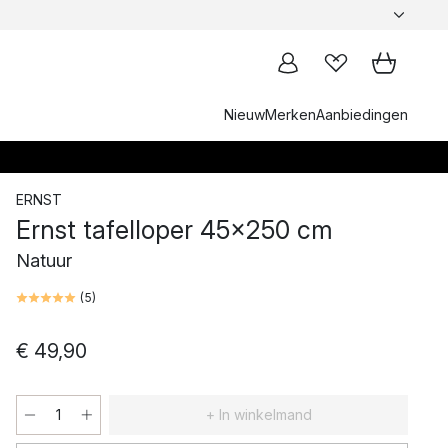
Nieuw
Merken
Aanbiedingen
ERNST
Ernst tafelloper 45x250 cm
Natuur
(
5
)
€ 49,90
+ In winkelmand