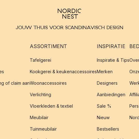
JOUW THUIS VOOR SCANDINAVISCH DESIGN
ASSORTIMENT
INSPIRATIE
BED
Tafelgerei
Inspiratie & Tips
Over
es
Kookgerei & keukenaccessoires
Merken
Onze
g of claim aan
Woonaccessoires
Designers
Werk
Verlichting
Aanbiedingen
Affil
Vloerkleden & textiel
Sale %
Pers
Meubilair
Nieuw
Nord
Tuinmeubilair
Bestsellers