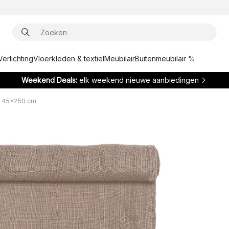
Verlichting
Vloerkleden & textiel
Meubilair
Buitenmeubilair %
Weekend Deals:
elk weekend nieuwe aanbiedingen
er 45x250 cm