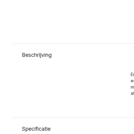
Beschrijving
E
e
m
a
Specificatie