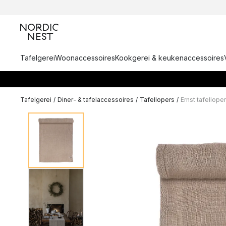
Tafelgerei
Woonaccessoires
Kookgerei & keukenaccessoires
Tafelgerei
/
Diner- & tafelaccessoires
/
Tafellopers
/
Ernst tafellop