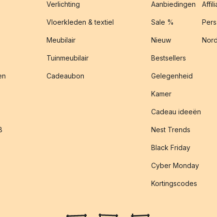
Verlichting
Aanbiedingen
Affil
Vloerkleden & textiel
Sale %
Pers
Meubilair
Nieuw
Nord
Tuinmeubilair
Bestsellers
en
Cadeaubon
Gelegenheid
Kamer
Cadeau ideeën
B
Nest Trends
Black Friday
Cyber Monday
Kortingscodes