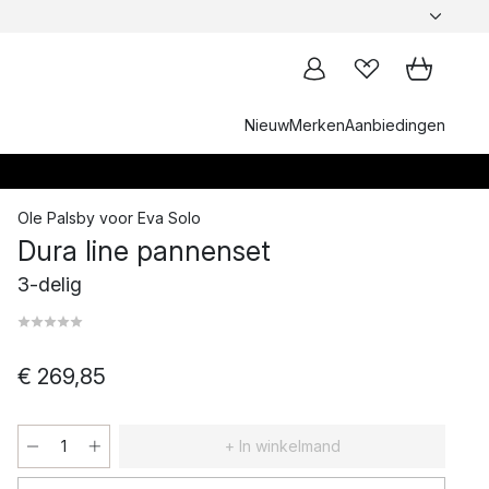
Nieuw
Merken
Aanbiedingen
Ole Palsby
voor
Eva Solo
Dura line pannenset
3-delig
€ 269,85
+ In winkelmand