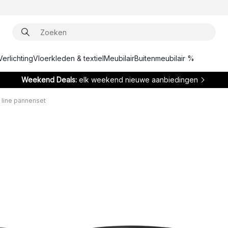
Verlichting
Vloerkleden & textiel
Meubilair
Buitenmeubilair %
Weekend Deals:
elk weekend nieuwe aanbiedingen
 line pannenset