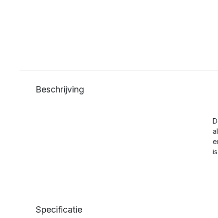
Beschrijving
D
a
e
i
Specificatie