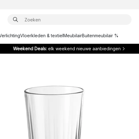
Verlichting
Vloerkleden & textiel
Meubilair
Buitenmeubilair %
Weekend Deals:
elk weekend nieuwe aanbiedingen