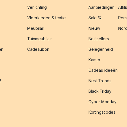
Verlichting
Aanbiedingen
Affil
Vloerkleden & textiel
Sale %
Pers
Meubilair
Nieuw
Nord
Tuinmeubilair
Bestsellers
en
Cadeaubon
Gelegenheid
Kamer
Cadeau ideeën
B
Nest Trends
Black Friday
Cyber Monday
Kortingscodes