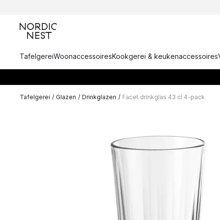
Tafelgerei
Woonaccessoires
Kookgerei & keukenaccessoires
Tafelgerei
/
Glazen
/
Drinkglazen
/
Facet drinkglas 43 cl 4-pack