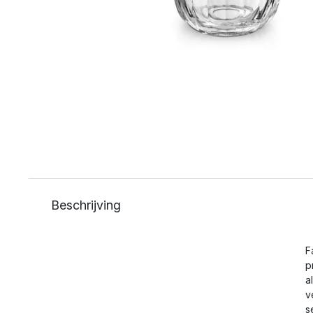
Beschrijving
F
p
a
v
s