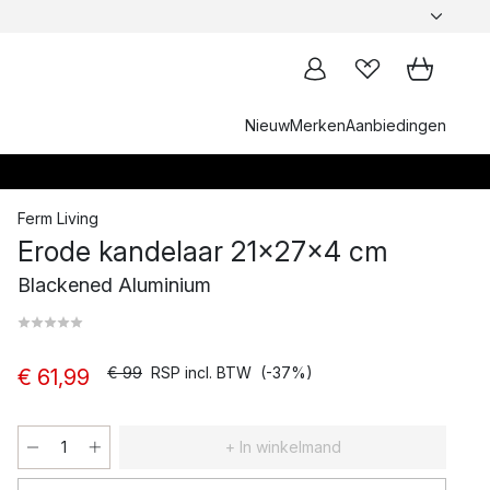
Nieuw
Merken
Aanbiedingen
Ferm Living
Erode kandelaar 21x27x4 cm
Blackened Aluminium
€ 99
RSP incl. BTW
(-37%)
€ 61,99
+ In winkelmand