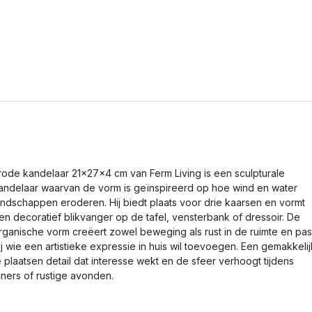
rode kandelaar 21x27x4 cm van Ferm Living is een sculpturale
andelaar waarvan de vorm is geïnspireerd op hoe wind en water
andschappen eroderen. Hij biedt plaats voor drie kaarsen en vormt
en decoratief blikvanger op de tafel, vensterbank of dressoir. De
rganische vorm creëert zowel beweging als rust in de ruimte en pas
ij wie een artistieke expressie in huis wil toevoegen. Een gemakkelij
e plaatsen detail dat interesse wekt en de sfeer verhoogt tijdens
iners of rustige avonden.