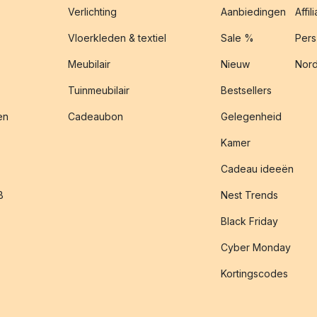
Verlichting
Aanbiedingen
Affil
Vloerkleden & textiel
Sale %
Pers
Meubilair
Nieuw
Nord
Tuinmeubilair
Bestsellers
en
Cadeaubon
Gelegenheid
Kamer
Cadeau ideeën
B
Nest Trends
Black Friday
Cyber Monday
Kortingscodes