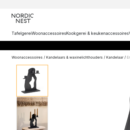
Tafelgerei
Woonaccessoires
Kookgerei & keukenaccessoires
Woonaccessoires
/
Kandelaars & waxinelichthouders
/
Kandelaar
/
E