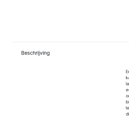
Beschrijving
E
k
l
e
o
b
t
d