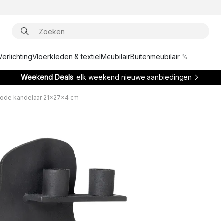
Verlichting
Vloerkleden & textiel
Meubilair
Buitenmeubilair %
Weekend Deals:
elk weekend nieuwe aanbiedingen
rode kandelaar 21x27x4 cm