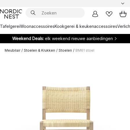
Tafelgerei
Woonaccessoires
Kookgerei & keukenaccessoires
Verlich
Weekend Deals:
elk weekend nieuwe aanbiedingen
Meubilair
/
Stoelen & Krukken
/
Stoelen
/
BM61 stoel