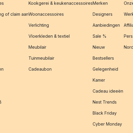
es
Kookgerei & keukenaccessoires
Merken
Onze
g of claim aan
Woonaccessoires
Designers
Werk
Verlichting
Aanbiedingen
Affil
Vloerkleden & textiel
Sale %
Pers
Meubilair
Nieuw
Nord
Tuinmeubilair
Bestsellers
en
Cadeaubon
Gelegenheid
Kamer
Cadeau ideeën
B
Nest Trends
Black Friday
Cyber Monday