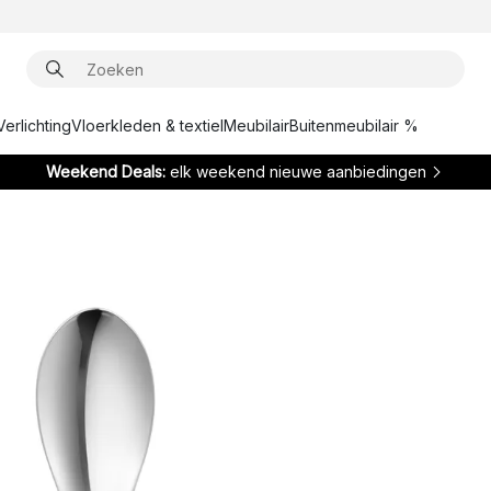
Verlichting
Vloerkleden & textiel
Meubilair
Buitenmeubilair %
Weekend Deals:
elk weekend nieuwe aanbiedingen