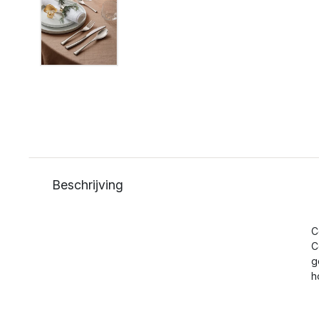
Beschrijving
C
C
g
h