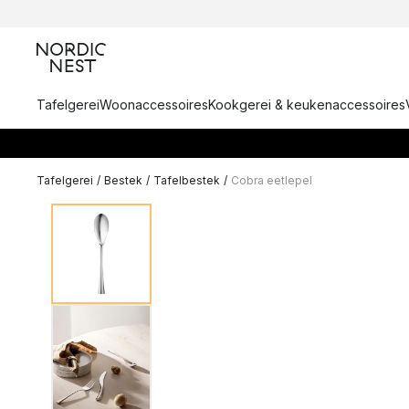
Tafelgerei
Woonaccessoires
Kookgerei & keukenaccessoires
Tafelgerei
/
Bestek
/
Tafelbestek
/
Cobra eetlepel