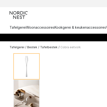
Tafelgerei
Woonaccessoires
Kookgerei & keukenaccessoires
Tafelgerei
/
Bestek
/
Tafelbestek
/
Cobra eetvork