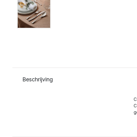
Beschrijving
C
C
g