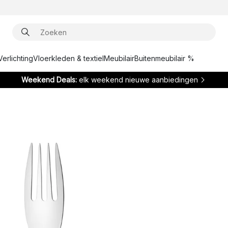
Verlichting
Vloerkleden & textiel
Meubilair
Buitenmeubilair %
Weekend Deals:
elk weekend nieuwe aanbiedingen