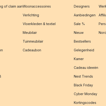
g of claim aan
Woonaccessoires
Designers
Werk
Verlichting
Aanbiedingen
Affil
Vloerkleden & textiel
Sale %
Pers
Meubilair
Nieuw
Nord
Tuinmeubilair
Bestsellers
en
Cadeaubon
Gelegenheid
Kamer
Cadeau ideeën
B
Nest Trends
Black Friday
Cyber Monday
Kortingscodes