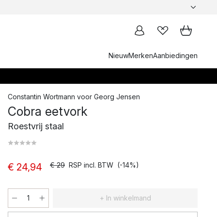
Nieuw
Merken
Aanbiedingen
Constantin Wortmann
voor
Georg Jensen
Cobra eetvork
Roestvrij staal
€ 29
RSP incl. BTW
(-14%)
€ 24,94
+ In winkelmand