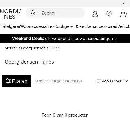
Tafelgerei
Woonaccessoires
Kookgerei & keukenaccessoires
Verlich
Weekend Deals:
elk weekend nieuwe aanbiedingen
Merken
/
Georg Jensen
/
Tunes
Georg Jensen Tunes
Filteren
0
resultaten gesorteerd op
Populariteit
Toon 0 van 0 producten