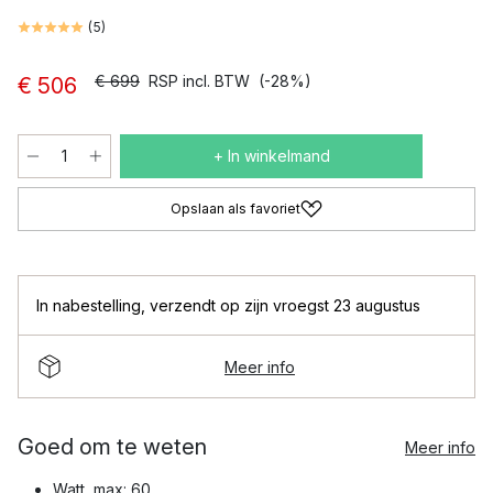
(
5
)
€ 699
RSP incl. BTW
(-28%)
€ 506
+ In winkelmand
Opslaan als favoriet
In nabestelling
,
verzendt op zijn vroegst 23 augustus
Meer info
Goed om te weten
Meer info
Watt, max: 60