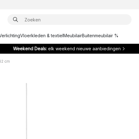
Verlichting
Vloerkleden & textiel
Meubilair
Buitenmeubilair %
Weekend Deals:
elk weekend nieuwe aanbiedingen
62 cm