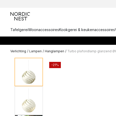
Tafelgerei
Woonaccessoires
Kookgerei & keukenaccessoires
Verlichting
/
Lampen
/
Hanglampen
/
Turbo plafondlamp glanzend Ø
-21%