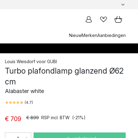
Nieuw
Merken
Aanbiedingen
Louis Weisdorf
voor
GUBI
Turbo plafondlamp glanzend Ø62
cm
Alabaster white
(
4.7
)
€ 899
RSP incl. BTW
(-21%)
€ 709