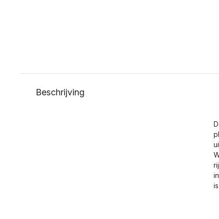
Beschrijving
D
p
u
W
r
i
is