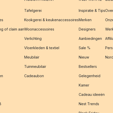
Tafelgerei
Inspiratie & Tips
Over
es
Kookgerei & keukenaccessoires
Merken
Onze
g of claim aan
Woonaccessoires
Designers
Werk
Verlichting
Aanbiedingen
Affil
Vloerkleden & textiel
Sale %
Pers
Meubilair
Nieuw
Nord
Tuinmeubilair
Bestsellers
en
Cadeaubon
Gelegenheid
Kamer
Cadeau ideeën
B
Nest Trends