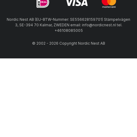
Nordic Nest AB (EU-BTW-Nummer: SE556628159701) Stämpelvägen
3, SE-394 70 Kalmar, ZWEDEN email: info@nordicnest.nl tel.
+46108085005
© 2002 - 2026 Copyright Nordic Nest AB