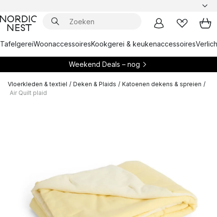
Tafelgerei
Woonaccessoires
Kookgerei & keukenaccessoires
Verlich
Weekend Deals – nog
Vloerkleden & textiel
/
Deken & Plaids
/
Katoenen dekens & spreien
/
Air Quilt plaid