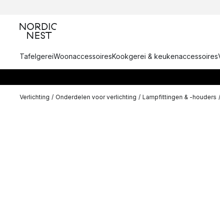
Tafelgerei
Woonaccessoires
Kookgerei & keukenaccessoires
Verlichting
/
Onderdelen voor verlichting
/
Lampfittingen & -houders