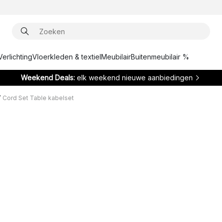
Verlichting
Vloerkleden & textiel
Meubilair
Buitenmeubilair %
Weekend Deals:
elk weekend nieuwe aanbiedingen
/
Cord Set Table kabelset