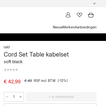
Nieuw
Merken
Aanbiedingen
HAY
Cord Set Table kabelset
soft black
€ 49
RSP incl. BTW
(-12%)
€ 42,99
+ In winkelmand