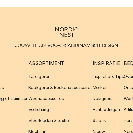
JOUW THUIS VOOR SCANDINAVISCH DESIGN
ASSORTIMENT
INSPIRATIE
BED
Tafelgerei
Inspiratie & Tips
Over
es
Kookgerei & keukenaccessoires
Merken
Onze
g of claim aan
Woonaccessoires
Designers
Werk
Verlichting
Aanbiedingen
Affil
Vloerkleden & textiel
Sale %
Pers
Meubilair
Nieuw
Nord