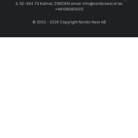
3, SE-394 70 Kalmar, ZWEDEN email: info@nordicnest.nl tel.
+46108085005
© 2002 - 2026 Copyright Nordic Nest AB