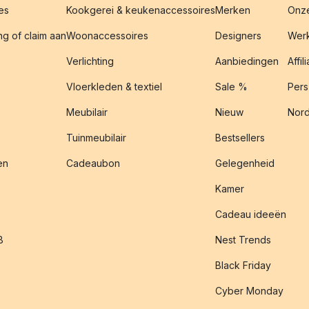
es
Kookgerei & keukenaccessoires
Merken
Onze
g of claim aan
Woonaccessoires
Designers
Werk
Verlichting
Aanbiedingen
Affil
Vloerkleden & textiel
Sale %
Pers
Meubilair
Nieuw
Nord
Tuinmeubilair
Bestsellers
en
Cadeaubon
Gelegenheid
Kamer
Cadeau ideeën
B
Nest Trends
Black Friday
Cyber Monday