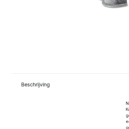
Beschrijving
N
K
g
e
o