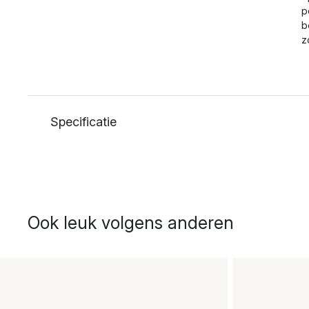
p
b
z
Specificatie
Ook leuk volgens anderen