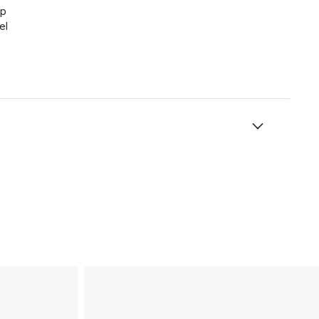
rp
el