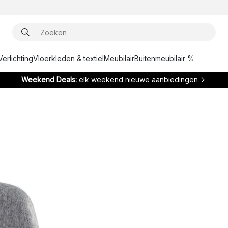
Verlichting
Vloerkleden & textiel
Meubilair
Buitenmeubilair %
Weekend Deals:
elk weekend nieuwe aanbiedingen