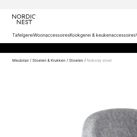
Tafelgerei
Woonaccessoires
Kookgerei & keukenaccessoires
Meubilair
/
Stoelen & Krukken
/
Stoelen
/
Nobody stoel