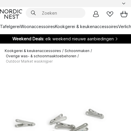
Tafelgerei
Woonaccessoires
Kookgerei & keukenaccessoires
Verlich
Weekend Deals:
elk weekend nieuwe aanbiedingen
Kookgerei & keukenaccessoires
/
Schoonmaken
/
Overige was- & schoonmaaktoebehoren
/
Outdoor Market wasknijper