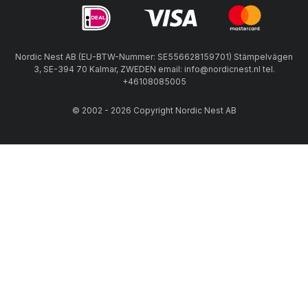
Nordic Nest AB (EU-BTW-Nummer: SE556628159701) Stämpelvägen
3, SE-394 70 Kalmar, ZWEDEN email: info@nordicnest.nl tel.
+46108085005
© 2002 - 2026 Copyright Nordic Nest AB