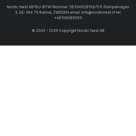
Nordic Nest AB (EU-BTW-Nummer: SE556628159701) Stämpelvägen
3, SE-394 70 Kalmar, ZWEDEN email: info@nordicnest.nl tel.
+46108085005
© 2002 - 2026 Copyright Nordic Nest AB