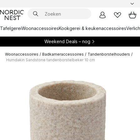
Tafelgerei
Woonaccessoires
Kookgerei & keukenaccessoires
Verlich
Weekend Deals – nog
Woonaccessoires
/
Badkameraccessoires
/
Tandenborstelhouders
/
Humdakin Sandstone tandenborstelbeker 10 cm