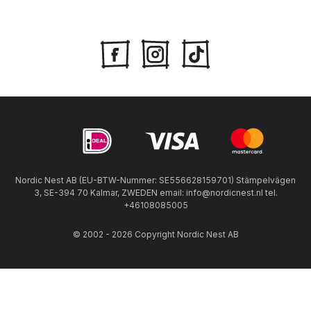
Nordic Nest AB (EU-BTW-Nummer: SE556628159701) Stämpelvägen
3, SE-394 70 Kalmar, ZWEDEN email: info@nordicnest.nl tel.
+46108085005
© 2002 - 2026 Copyright Nordic Nest AB