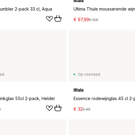
Iittala
tumbler 2-pack 33 cl, Aqua
€ 97,99
7
€ 129
aad
Op voorraad
Iittala
inkglas 55cl 2-pack, Helder
Essence rodewijnglas 45 cl 2
€ 32
9
€ 45