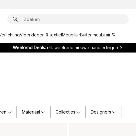
Verlichting
Vloerkleden & textiel
Meubilair
Buitenmeubilair %
Weekend Deals:
elk weekend nieuwe aanbiedingen
ren
Materiaal
Collecties
Designers