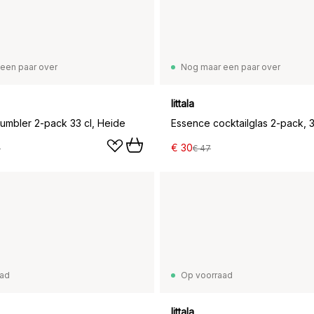
een paar over
Nog maar een paar over
Iittala
tumbler 2-pack 33 cl, Heide
Essence cocktailglas 2-pack, 3
€ 30
7
€ 47
aad
Op voorraad
Iittala