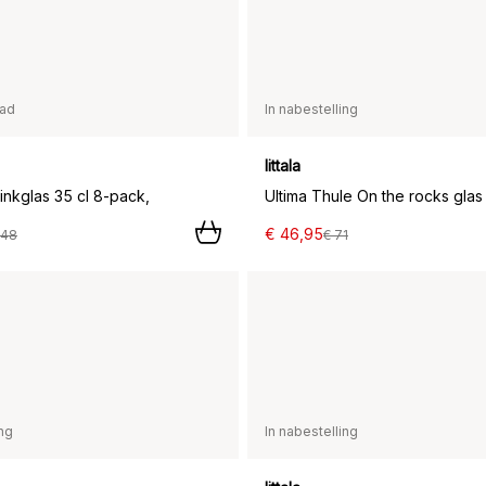
aad
In nabestelling
Iittala
inkglas 35 cl 8-pack,
€ 46,95
148
€ 71
ing
In nabestelling