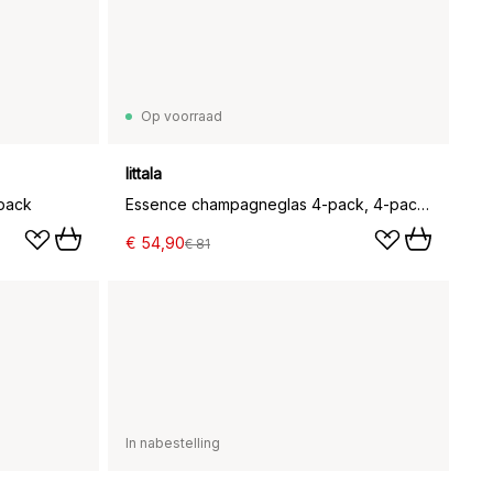
Op voorraad
Iittala
-pack
Essence champagneglas 4-pack, 4-pack 21 cl
€ 54,90
€ 81
In nabestelling