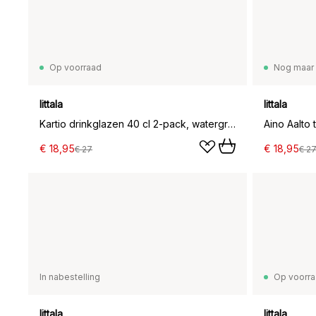
Op voorraad
Nog maar 
Iittala
Iittala
Kartio drinkglazen 40 cl 2-pack, watergroen
Aino Aalto 
€ 18,95
€ 18,95
€ 27
€ 2
In nabestelling
Op voorr
Iittala
Iittala