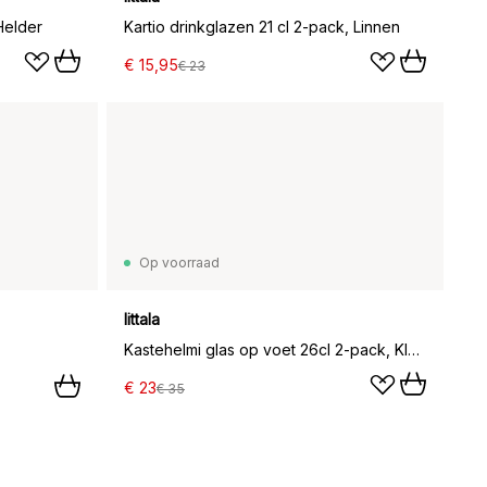
Helder
Kartio drinkglazen 21 cl 2-pack, Linnen
€ 15,95
€ 23
Op voorraad
Iittala
Kastehelmi glas op voet 26cl 2-pack, Klaar
€ 23
€ 35