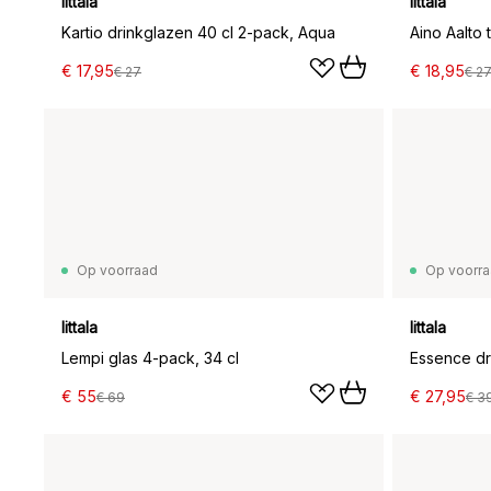
Iittala
Iittala
Kartio drinkglazen 40 cl 2-pack, Aqua
Aino Aalto 
€ 17,95
€ 18,95
€ 27
€ 2
Op voorraad
Op voorr
Iittala
Iittala
Lempi glas 4-pack, 34 cl
Essence dr
€ 55
€ 27,95
€ 69
€ 3