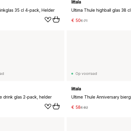
Iittala
inkglas 35 cl 4-pack, Helder
€ 50
€ 71
aad
Op voorraad
Iittala
e drink glas 2-pack, helder
€ 58
€ 82