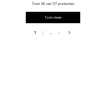
Toon 36 van 117 producten
Toon meer
1
2
...
4