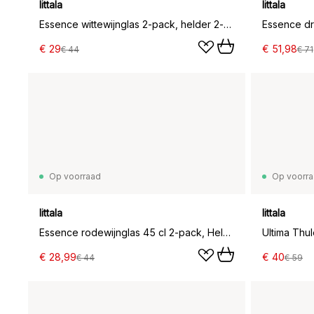
Iittala
Iittala
Essence wittewijnglas 2-pack, helder 2-pack
Essence dr
€ 29
€ 51,98
€ 44
€ 71
Op voorraad
Op voorr
Iittala
Iittala
Essence rodewijnglas 45 cl 2-pack, Helder
Ultima Thul
€ 28,99
€ 40
€ 44
€ 59