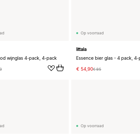
aad
Op voorraad
Iittala
od wijnglas 4-pack, 4-pack
Essence bier glas - 4 pack, 4
€ 54,90
3
€ 85
aad
Op voorraad