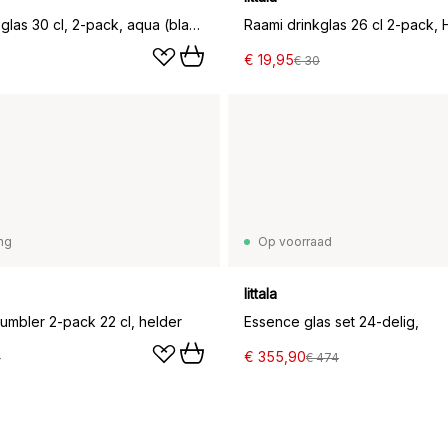
Kastehelmi glas 30 cl, 2-pack, aqua (blauw)
Raami drinkglas 26 cl 2-pack, 
€ 19,95
€ 30
ing
Op voorraad
Iittala
tumbler 2-pack 22 cl, helder
Essence glas set 24-delig,
€ 355,90
4
€ 474