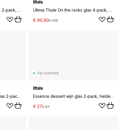
Iittala
Ultima Thule highball glas 38 cl. 2-pack, Helder
Ultima Thule On the rocks glas 4-pack, Helder
€ 90,90
€ 138
Op voorraad
Iittala
Ultime Thule Anniversary bierglas 2-pack, 60 cl
Essence dessert wijn glas 2-pack, helder 2-pack
€ 27
€ 37