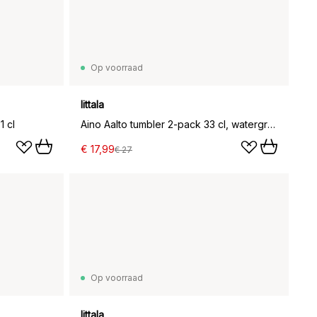
Op voorraad
Iittala
1 cl
Aino Aalto tumbler 2-pack 33 cl, watergroen
€ 17,99
€ 27
Op voorraad
Iittala