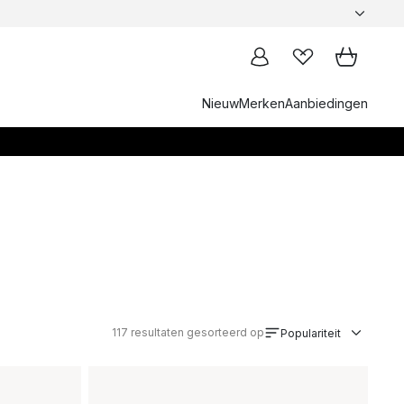
Nieuw
Merken
Aanbiedingen
117
resultaten gesorteerd op
Populariteit