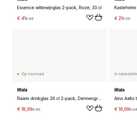
Essence wittewijnglas 2-pack, Roze, 33 cl
€ 41
€ 21
€ 45
€ 29
Op voorraad
In nabestell
Iittala
Iittala
Raami drinkglas 26 cl 2-pack, Dennengroen
Aino Aalto 
€ 18,99
€ 16,99
€ 30
€ 2