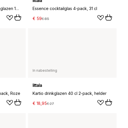
Iittala
Ultima Thule mousserende wijnglazen 18 cl 4-pack, Helder
Essence cocktailglas 4-pack, 31 cl
€ 59
€ 85
In nabestelling
Iittala
-pack, Roze
Kartio drinkglazen 40 cl 2-pack, helder
€ 18,95
€ 27