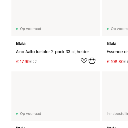
Op voorraad
Op voorr
Iittala
Iittala
Aino Aalto tumbler 2-pack 33 cl, helder
Essence dr
€ 17,99
€ 108,80
€ 27
€ 
Op voorraad
In nabestell