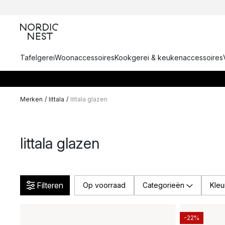
Tafelgerei
Woonaccessoires
Kookgerei & keukenaccessoires
Merken
/
Iittala
/
Iittala glazen
Iittala glazen
Filteren
Op voorraad
Categorieën
Kleu
-22%