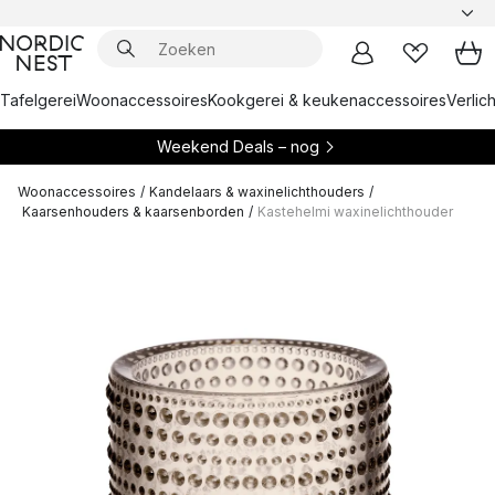
Tafelgerei
Woonaccessoires
Kookgerei & keukenaccessoires
Verlich
Weekend Deals – nog
Woonaccessoires
/
Kandelaars & waxinelichthouders
/
Kaarsenhouders & kaarsenborden
/
Kastehelmi waxinelichthouder