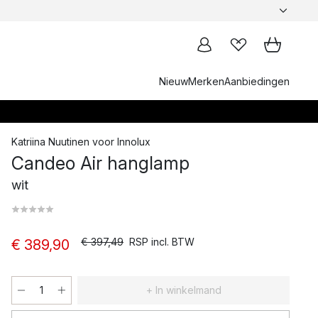
Nieuw
Merken
Aanbiedingen
Katriina Nuutinen
voor
Innolux
Candeo Air hanglamp
wit
€ 397,49
RSP incl. BTW
€ 389,90
+ In winkelmand