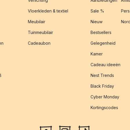
Verlichting
Aanbiedingen
Affil
Vloerkleden & textiel
Sale %
Pers
Meubilair
Nieuw
Nord
Tuinmeubilair
Bestsellers
en
Cadeaubon
Gelegenheid
Kamer
Cadeau ideeën
B
Nest Trends
Black Friday
Cyber Monday
Kortingscodes