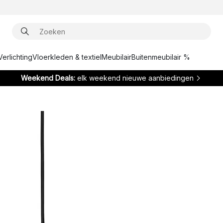
Verlichting
Vloerkleden & textiel
Meubilair
Buitenmeubilair %
Weekend Deals:
elk weekend nieuwe aanbiedingen