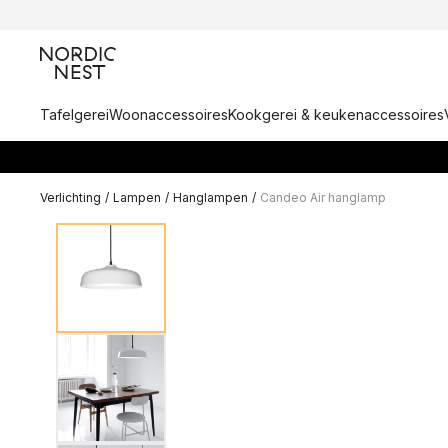
Tafelgerei
Woonaccessoires
Kookgerei & keukenaccessoires
Verlichting
/
Lampen
/
Hanglampen
/
Candeo Air hanglamp