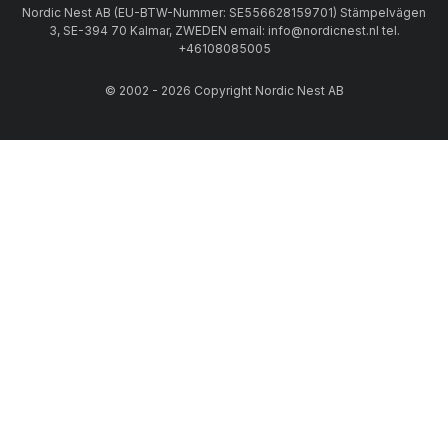
Nordic Nest AB (EU-BTW-Nummer: SE556628159701) Stämpelvägen
3, SE-394 70 Kalmar, ZWEDEN email: info@nordicnest.nl tel.
+46108085005
© 2002 - 2026 Copyright Nordic Nest AB