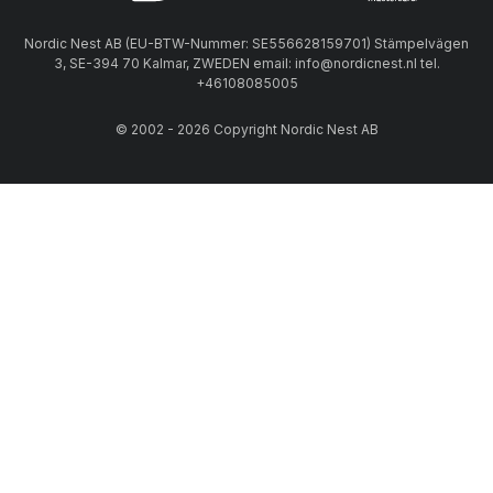
Nordic Nest AB (EU-BTW-Nummer: SE556628159701) Stämpelvägen
3, SE-394 70 Kalmar, ZWEDEN email: info@nordicnest.nl tel.
+46108085005
© 2002 - 2026 Copyright Nordic Nest AB