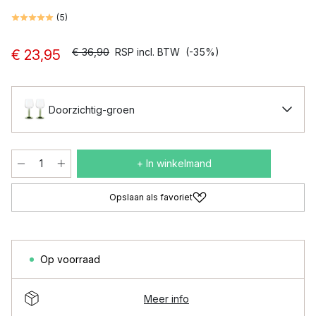
(
5
)
€ 36,90
RSP incl. BTW
(-35%)
€ 23,95
Doorzichtig-groen
+ In winkelmand
Opslaan als favoriet
Op voorraad
Meer info