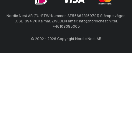
Nordic Nest AB (EU-BTW-Nummer: SE556628159701) Stämpelvägen
3, SE-394 70 Kalmar, ZWEDEN email: info@nordicnest.nl tel.
+46108085005
© 2002 - 2026 Copyright Nordic Nest AB