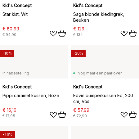
Kid's Concept
Kid's Concept
Star kist, Wit
Saga blonde kledingrek,
Beuken
€ 80,99
€ 129
€ 94,90
€ 134
-10%
-20%
In nabestelling
Nog maar een paar over
Kid's Concept
Kid's Concept
Pippi caramel kussen, Roze
Edvin bumperkussen Ed, 200
cm, Vos
€ 16,10
€ 57,99
€ 17,95
€ 72,90
-26%