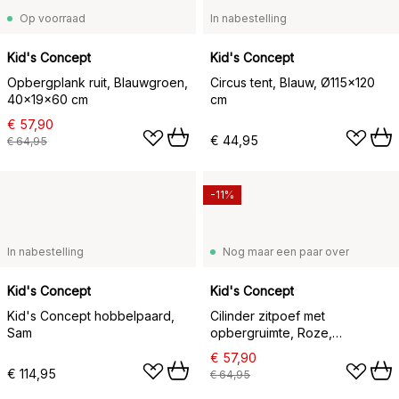
Op voorraad
In nabestelling
Kid's Concept
Kid's Concept
Opbergplank ruit, Blauwgroen,
Circus tent, Blauw, Ø115x120
40x19x60 cm
cm
€ 57,90
€ 44,95
€ 64,95
-11%
In nabestelling
Nog maar een paar over
Kid's Concept
Kid's Concept
Kid's Concept hobbelpaard,
Cilinder zitpoef met
Sam
opbergruimte, Roze,
Ø40x30,5 cm
€ 57,90
€ 114,95
€ 64,95