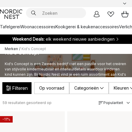
Tafelgerei
Woonaccessoires
Kookgerei & keukenaccessoires
Verlich
Weekend Deals:
elk weekend nieuwe aanbiedingen
Merken
/
Kid's Concept
Kid's Concept
Kid's Concept is een Zweeds bedrijf met een passie voor het creëren
van stijlvolle kindermeubilair en interieurdetails waardoor kinderen
kind kunnen zijn. Bij Nordic Nest vind je een ruim assortiment aan Kid's
Concept producten.
Filteren
Op voorraad
Categorieën
Kleuren
59
resultaten gesorteerd op
Populariteit
-11%