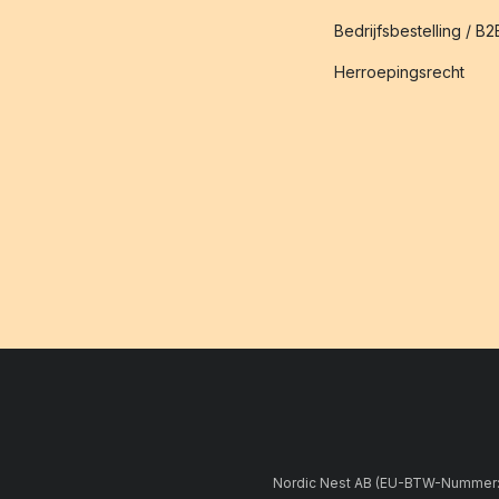
Bedrijfsbestelling / B2
Herroepingsrecht
Nordic Nest AB (EU-BTW-Nummer: 