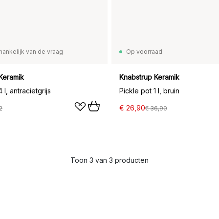
hankelijk van de vraag
Op voorraad
Keramik
Knabstrup Keramik
 l, antracietgrijs
Pickle pot 1 l, bruin
€ 26,90
2
€ 36,90
Toon 3 van 3 producten