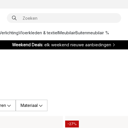
Verlichting
Vloerkleden & textiel
Meubilair
Buitenmeubilair %
Weekend Deals:
elk weekend nieuwe aanbiedingen
ren
Materiaal
-27%