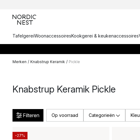
Tafelgerei
Woonaccessoires
Kookgerei & keukenaccessoires
Merken
/
Knabstrup Keramik
/
Pickle
Knabstrup Keramik Pickle
Filteren
Op voorraad
Categorieën
Kleu
-27%