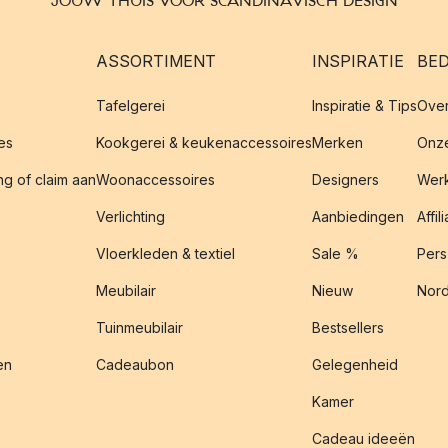
JOUW THUIS VOOR SCANDINAVISCH DESIGN
ASSORTIMENT
INSPIRATIE
BED
Tafelgerei
Inspiratie & Tips
Over
es
Kookgerei & keukenaccessoires
Merken
Onze
g of claim aan
Woonaccessoires
Designers
Werk
Verlichting
Aanbiedingen
Affil
Vloerkleden & textiel
Sale %
Pers
Meubilair
Nieuw
Nord
Tuinmeubilair
Bestsellers
en
Cadeaubon
Gelegenheid
Kamer
Cadeau ideeën