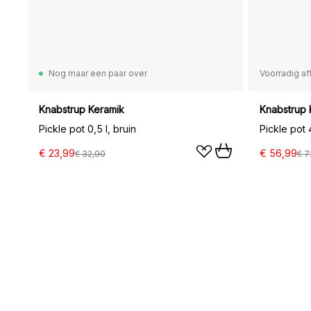
Nog maar een paar over
Voorradig af
Knabstrup Keramik
Knabstrup 
Pickle pot 0,5 l, bruin
Pickle pot 4
€ 23,99
€ 56,99
€ 32,90
€ 7