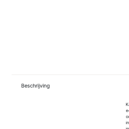
Beschrijving
K
e
o
i
i