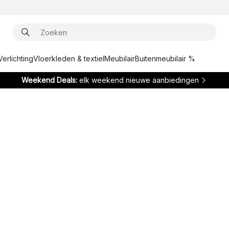
Verlichting
Vloerkleden & textiel
Meubilair
Buitenmeubilair %
Weekend Deals:
elk weekend nieuwe aanbiedingen