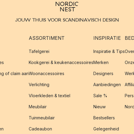
JOUW THUIS VOOR SCANDINAVISCH DESIGN
ASSORTIMENT
INSPIRATIE
BED
Tafelgerei
Inspiratie & Tips
Over
es
Kookgerei & keukenaccessoires
Merken
Onze
g of claim aan
Woonaccessoires
Designers
Werk
Verlichting
Aanbiedingen
Affil
Vloerkleden & textiel
Sale %
Pers
Meubilair
Nieuw
Nord
Tuinmeubilair
Bestsellers
en
Cadeaubon
Gelegenheid