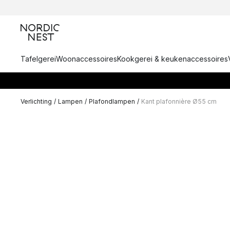
Tafelgerei
Woonaccessoires
Kookgerei & keukenaccessoires
Verlichting
/
Lampen
/
Plafondlampen
/
Kant plafonnière Ø55 cm