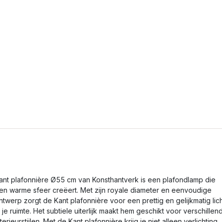
ant plafonnière Ø55 cm van Konsthantverk is een plafondlamp die
en warme sfeer creëert. Met zijn royale diameter en eenvoudige
ntwerp zorgt de Kant plafonnière voor een prettig en gelijkmatig lic
n je ruimte. Het subtiele uiterlijk maakt hem geschikt voor verschillen
nterieurstijlen. Met de Kant plafonnière krijg je niet alleen verlichting