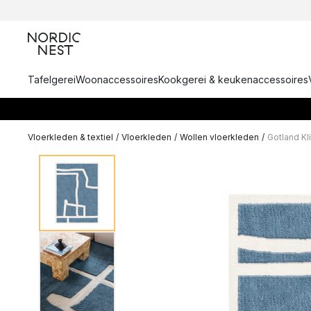
Tafelgerei
Woonaccessoires
Kookgerei & keukenaccessoires
Vloerkleden & textiel
/
Vloerkleden
/
Wollen vloerkleden
/
Gotland Kl