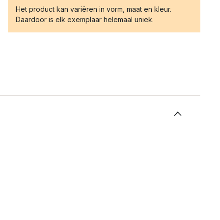
Het product kan variëren in vorm, maat en kleur.
Daardoor is elk exemplaar helemaal uniek.
%