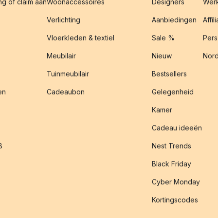
g of claim aan
Woonaccessoires
Designers
Werk
Verlichting
Aanbiedingen
Affil
Vloerkleden & textiel
Sale %
Pers
Meubilair
Nieuw
Nord
Tuinmeubilair
Bestsellers
en
Cadeaubon
Gelegenheid
Kamer
Cadeau ideeën
B
Nest Trends
Black Friday
Cyber Monday
Kortingscodes