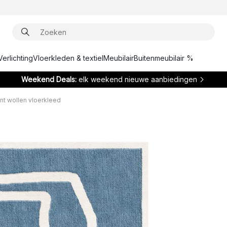
Verlichting
Vloerkleden & textiel
Meubilair
Buitenmeubilair %
Weekend Deals:
elk weekend nieuwe aanbiedingen
int wollen vloerkleed