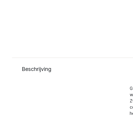
Beschrijving
G
w
Z
c
h