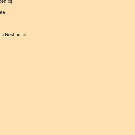
en bij
iate
ic Nest outlet