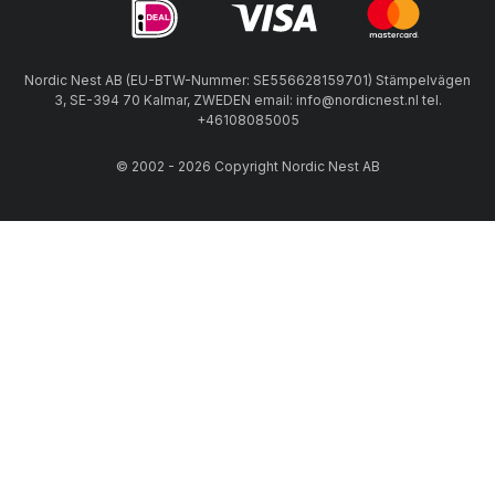
Nordic Nest AB (EU-BTW-Nummer: SE556628159701) Stämpelvägen
3, SE-394 70 Kalmar, ZWEDEN email: info@nordicnest.nl tel.
+46108085005
© 2002 - 2026 Copyright Nordic Nest AB