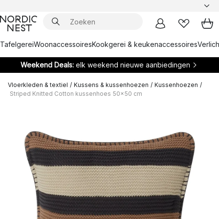
Tafelgerei
Woonaccessoires
Kookgerei & keukenaccessoires
Verlich
Weekend Deals:
elk weekend nieuwe aanbiedingen
Vloerkleden & textiel
/
Kussens & kussenhoezen
/
Kussenhoezen
/
Striped Knitted Cotton kussenhoes 50x50 cm