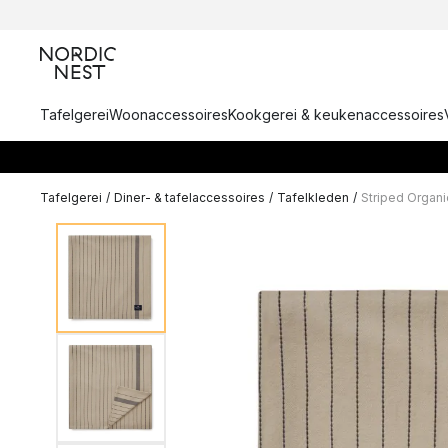
Tafelgerei
Woonaccessoires
Kookgerei & keukenaccessoires
Tafelgerei
/
Diner- & tafelaccessoires
/
Tafelkleden
/
Striped Organ