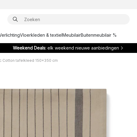
Verlichting
Vloerkleden & textiel
Meubilair
Buitenmeubilair %
Weekend Deals:
elk weekend nieuwe aanbiedingen
ic Cotton tafelkleed 150x350 cm