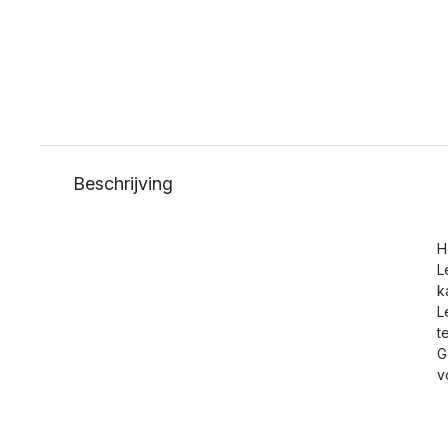
Beschrijving
H
L
k
L
t
G
v