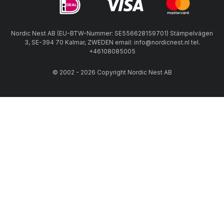
Nordic Nest AB (EU-BTW-Nummer: SE556628159701) Stämpelvägen
3, SE-394 70 Kalmar, ZWEDEN email: info@nordicnest.nl tel.
+46108085005
© 2002 - 2026 Copyright Nordic Nest AB