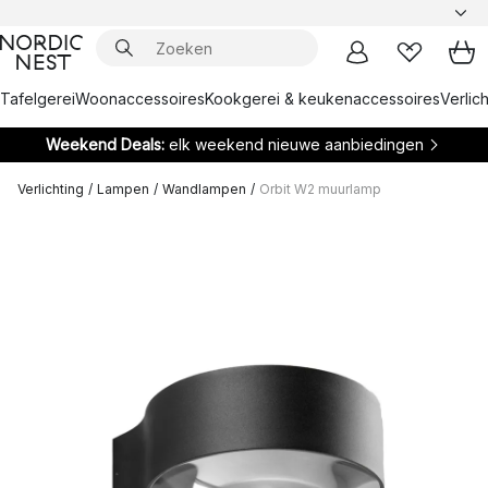
Tafelgerei
Woonaccessoires
Kookgerei & keukenaccessoires
Verlich
Weekend Deals:
elk weekend nieuwe aanbiedingen
Verlichting
/
Lampen
/
Wandlampen
/
Orbit W2 muurlamp