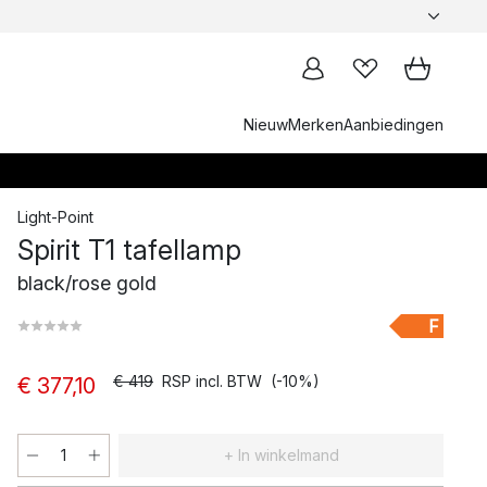
Nieuw
Merken
Aanbiedingen
Light-Point
Spirit T1 tafellamp
black/rose gold
F
€ 419
RSP incl. BTW
(-10%)
€ 377,10
+ In winkelmand