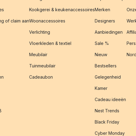
es
Kookgerei & keukenaccessoires
Merken
Onze
g of claim aan
Woonaccessoires
Designers
Werk
Verlichting
Aanbiedingen
Affil
Vloerkleden & textiel
Sale %
Pers
Meubilair
Nieuw
Nord
Tuinmeubilair
Bestsellers
en
Cadeaubon
Gelegenheid
Kamer
Cadeau ideeën
B
Nest Trends
Black Friday
Cyber Monday