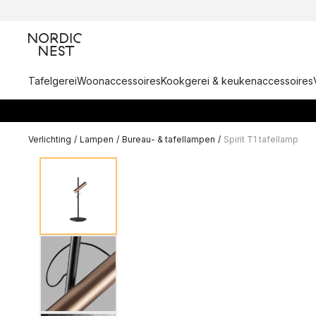
Tafelgerei
Woonaccessoires
Kookgerei & keukenaccessoires
Verlichting
/
Lampen
/
Bureau- & tafellampen
/
Spirit T1 tafellamp