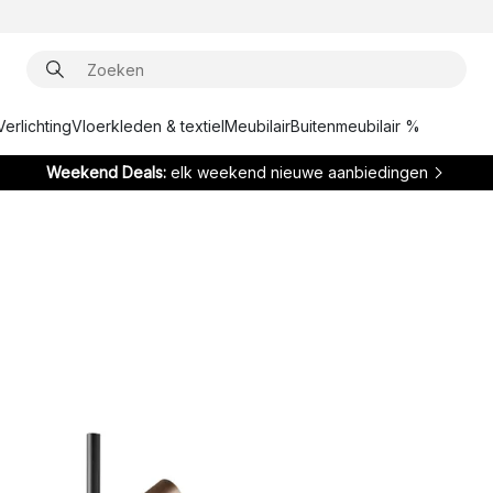
Verlichting
Vloerkleden & textiel
Meubilair
Buitenmeubilair %
Weekend Deals:
elk weekend nieuwe aanbiedingen