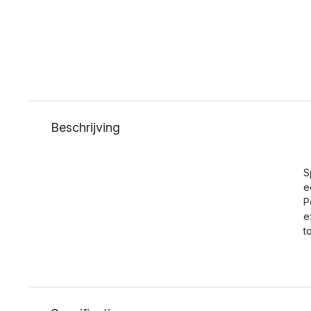
Beschrijving
S
e
P
e
t