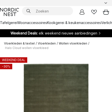
Tafelgerei
Woonaccessoires
Kookgerei & keukenaccessoires
Verlich
Weekend Deals:
elk weekend nieuwe aanbiedingen
Vloerkleden & textiel
/
Vloerkleden
/
Wollen vloerkleden
/
Halo Cloud wollen vloerkleed
WEEKEND DEAL
-30%