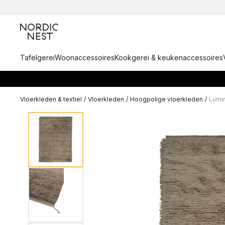
Tafelgerei
Woonaccessoires
Kookgerei & keukenaccessoires
Vloerkleden & textiel
/
Vloerkleden
/
Hoogpolige vloerkleden
/
Lumi