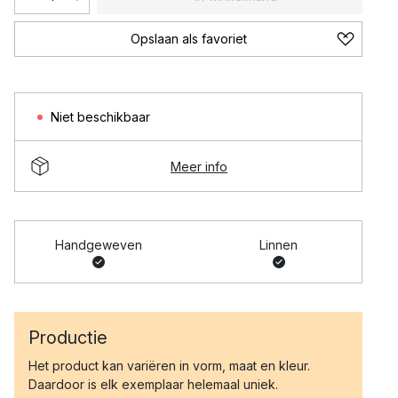
Opslaan als favoriet
Niet beschikbaar
Meer info
Handgeweven
Linnen
Productie
Het product kan variëren in vorm, maat en kleur.
Daardoor is elk exemplaar helemaal uniek.