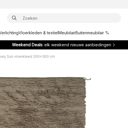
Verlichting
Vloerkleden & textiel
Meubilair
Buitenmeubilair %
Weekend Deals:
elk weekend nieuwe aanbiedingen
nary Sun vloerkleed 200x300 cm