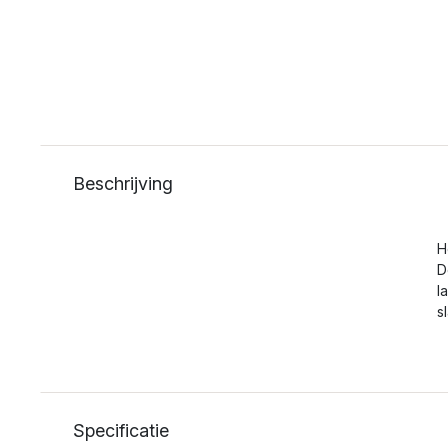
Beschrijving
H
D
l
s
Specificatie