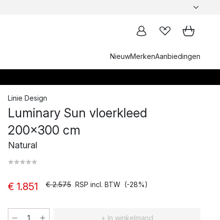
Nieuw
Merken
Aanbiedingen
Linie Design
Luminary Sun vloerkleed
200x300 cm
Natural
€ 2.575
RSP incl. BTW
(-28%)
€ 1.851
+ In winkelmand