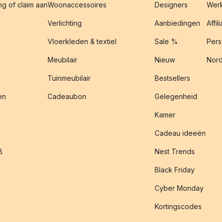
g of claim aan
Woonaccessoires
Designers
Werk
Verlichting
Aanbiedingen
Affil
Vloerkleden & textiel
Sale %
Pers
Meubilair
Nieuw
Nord
Tuinmeubilair
Bestsellers
en
Cadeaubon
Gelegenheid
Kamer
Cadeau ideeën
B
Nest Trends
Black Friday
Cyber Monday
Kortingscodes