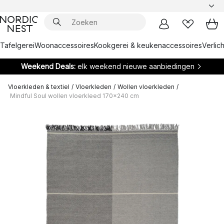
Tafelgerei
Woonaccessoires
Kookgerei & keukenaccessoires
Verlich
Weekend Deals:
elk weekend nieuwe aanbiedingen
Vloerkleden & textiel
/
Vloerkleden
/
Wollen vloerkleden
/
Mindful Soul wollen vloerkleed 170x240 cm