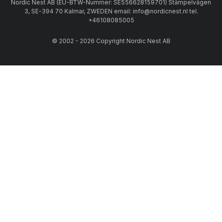
Nordic Nest AB (EU-BTW-Nummer: SE556628159701) Stämpelvägen
3, SE-394 70 Kalmar, ZWEDEN email: info@nordicnest.nl tel.
+46108085005
© 2002 - 2026 Copyright Nordic Nest AB