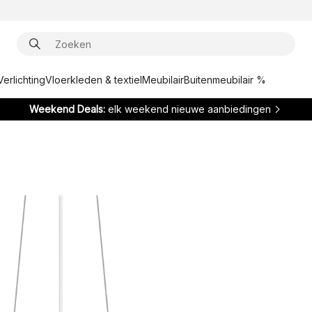
Verlichting
Vloerkleden & textiel
Meubilair
Buitenmeubilair %
Weekend Deals:
elk weekend nieuwe aanbiedingen