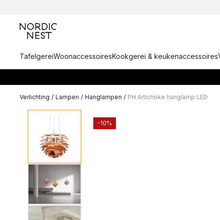
Tafelgerei
Woonaccessoires
Kookgerei & keukenaccessoires
Verlichting
/
Lampen
/
Hanglampen
/
PH Artichoke hanglamp LED
-10%