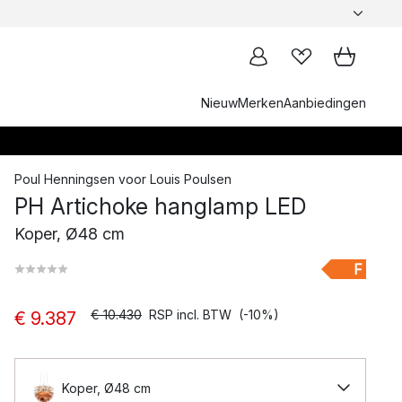
Nieuw
Merken
Aanbiedingen
Poul Henningsen
voor
Louis Poulsen
PH Artichoke hanglamp LED
Koper, Ø48 cm
F
€ 10.430
RSP incl. BTW
(-10%)
€ 9.387
Koper, Ø48 cm