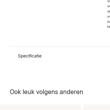
v
v
o
v
n
h
Specificatie
Ook leuk volgens anderen