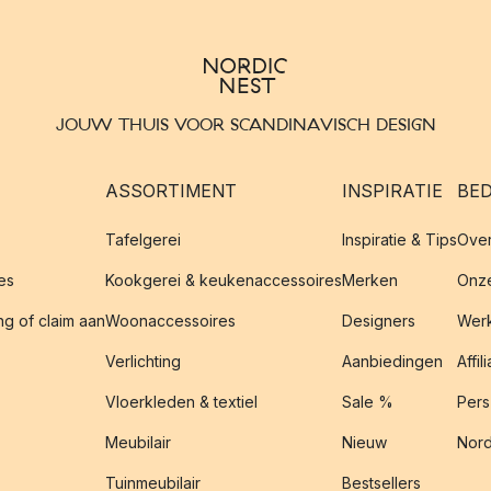
JOUW THUIS VOOR SCANDINAVISCH DESIGN
ASSORTIMENT
INSPIRATIE
BED
Tafelgerei
Inspiratie & Tips
Over
es
Kookgerei & keukenaccessoires
Merken
Onze
g of claim aan
Woonaccessoires
Designers
Werk
Verlichting
Aanbiedingen
Affil
Vloerkleden & textiel
Sale %
Pers
Meubilair
Nieuw
Nord
Tuinmeubilair
Bestsellers