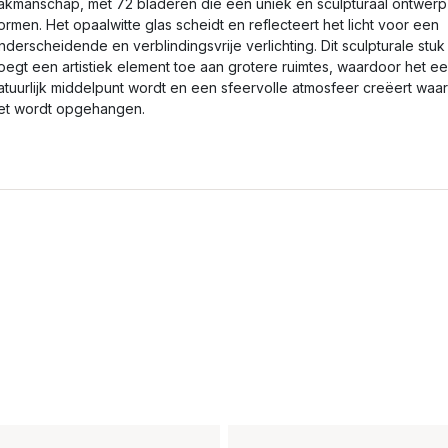
akmanschap, met 72 bladeren die een uniek en sculpturaal ontwerp
ormen. Het opaalwitte glas scheidt en reflecteert het licht voor een
nderscheidende en verblindingsvrije verlichting. Dit sculpturale stuk
oegt een artistiek element toe aan grotere ruimtes, waardoor het e
atuurlijk middelpunt wordt en een sfeervolle atmosfeer creëert waar
et wordt opgehangen.