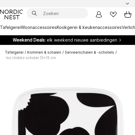
Tafelgerei
Woonaccessoires
Kookgerei & keukenaccessoires
Verlich
Weekend Deals:
elk weekend nieuwe aanbiedingen
Tafelgerei
/
Kommen & schalen
/
Serveerschalen & -schotels
/
Iso Unikko schotel 12x15 cm