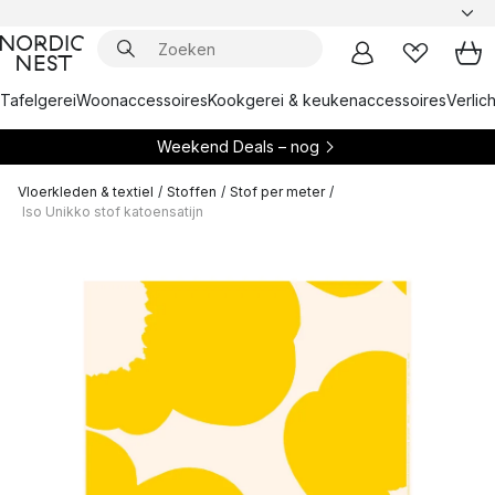
Tafelgerei
Woonaccessoires
Kookgerei & keukenaccessoires
Verlich
Weekend Deals – nog
Vloerkleden & textiel
/
Stoffen
/
Stof per meter
/
Iso Unikko stof katoensatijn