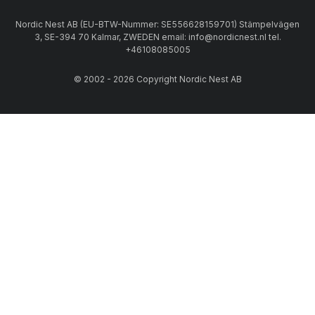
Nordic Nest AB (EU-BTW-Nummer: SE556628159701) Stämpelvägen
3, SE-394 70 Kalmar, ZWEDEN email: info@nordicnest.nl tel.
+46108085005
© 2002 - 2026 Copyright Nordic Nest AB