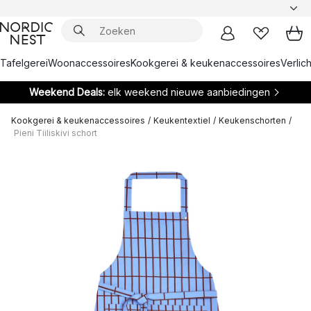
Tafelgerei
Woonaccessoires
Kookgerei & keukenaccessoires
Verlich
Weekend Deals:
elk weekend nieuwe aanbiedingen
Kookgerei & keukenaccessoires
/
Keukentextiel
/
Keukenschorten
/
Pieni Tiiliskivi schort