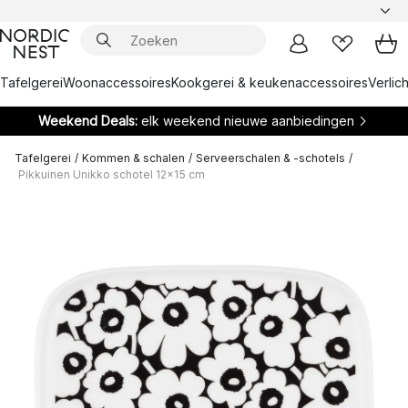
Tafelgerei
Woonaccessoires
Kookgerei & keukenaccessoires
Verlich
Weekend Deals:
elk weekend nieuwe aanbiedingen
Tafelgerei
/
Kommen & schalen
/
Serveerschalen & -schotels
/
Pikkuinen Unikko schotel 12x15 cm