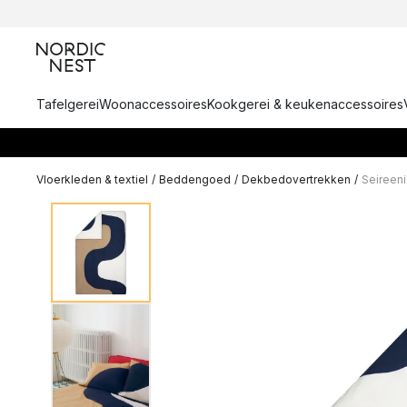
Tafelgerei
Woonaccessoires
Kookgerei & keukenaccessoires
Vloerkleden & textiel
/
Beddengoed
/
Dekbedovertrekken
/
Seireen