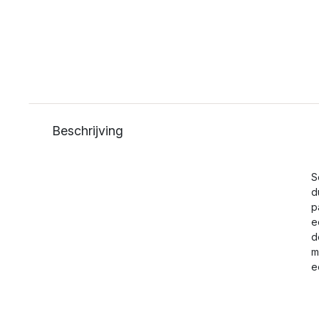
Beschrijving
S
d
p
e
d
m
e