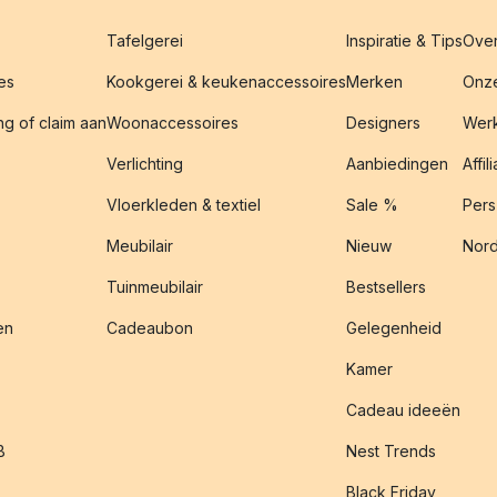
Tafelgerei
Inspiratie & Tips
Over
es
Kookgerei & keukenaccessoires
Merken
Onze
g of claim aan
Woonaccessoires
Designers
Werk
Verlichting
Aanbiedingen
Affil
Vloerkleden & textiel
Sale %
Pers
Meubilair
Nieuw
Nord
Tuinmeubilair
Bestsellers
en
Cadeaubon
Gelegenheid
Kamer
Cadeau ideeën
B
Nest Trends
Black Friday