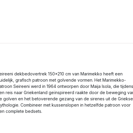
eireeni dekbedovertrek 150x210 cm van Marimekko heeft een
uidelijk, grafisch patroon met golvende vormen. Het Marimekko-
atroon Seireeni werd in 1964 ontworpen door Maija Isola, die tijden
en reis naar Griekenland geïnspireerd raakte door de beweging va
e golven en het betoverende gezang van de sirenes uit de Griekse
ythologie. Combineer met kussenslopen in hetzelfde patroon voor
en complete bedsets.