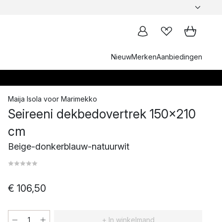
Nieuw
Merken
Aanbiedingen
Maija Isola
voor
Marimekko
Seireeni dekbedovertrek 150x210
cm
Beige-donkerblauw-natuurwit
€ 106,50
+ In winkelmand