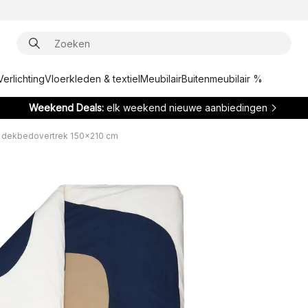
Verlichting
Vloerkleden & textiel
Meubilair
Buitenmeubilair %
Weekend Deals:
elk weekend nieuwe aanbiedingen
i dekbedovertrek 150x210 cm