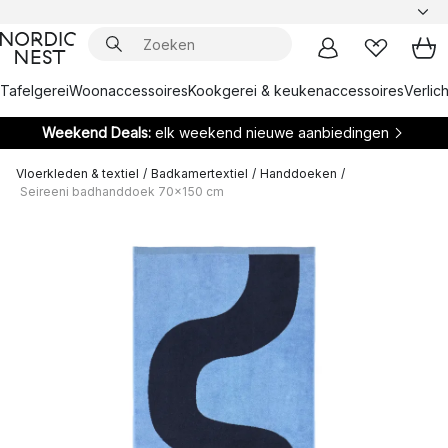
Tafelgerei
Woonaccessoires
Kookgerei & keukenaccessoires
Verlich
Weekend Deals:
elk weekend nieuwe aanbiedingen
Vloerkleden & textiel
/
Badkamertextiel
/
Handdoeken
/
Seireeni badhanddoek 70x150 cm