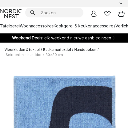
Tafelgerei
Woonaccessoires
Kookgerei & keukenaccessoires
Verlich
Weekend Deals:
elk weekend nieuwe aanbiedingen
Vloerkleden & textiel
/
Badkamertextiel
/
Handdoeken
/
Seireeni minihanddoek 30x30 cm