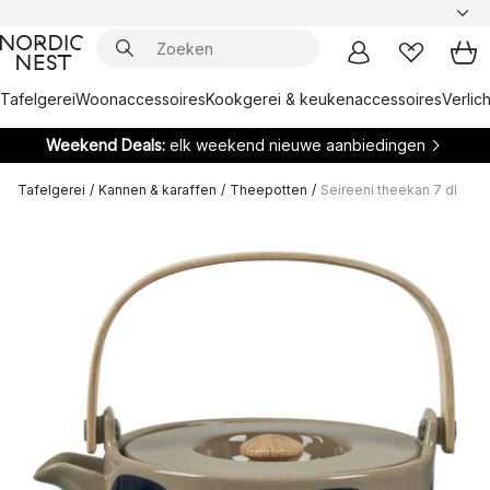
Tafelgerei
Woonaccessoires
Kookgerei & keukenaccessoires
Verlich
Weekend Deals:
elk weekend nieuwe aanbiedingen
Tafelgerei
/
Kannen & karaffen
/
Theepotten
/
Seireeni theekan 7 dl