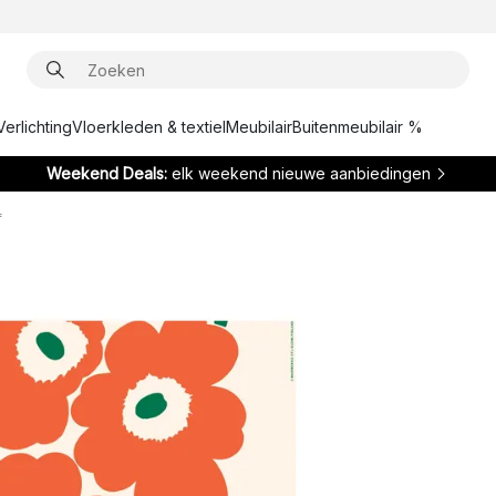
Verlichting
Vloerkleden & textiel
Meubilair
Buitenmeubilair %
Weekend Deals:
elk weekend nieuwe aanbiedingen
f