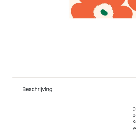
Beschrijving
D
p
K
v