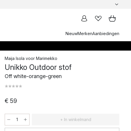
Nieuw
Merken
Aanbiedingen
Maija Isola
voor
Marimekko
Unikko Outdoor stof
Off white-orange-green
€ 59
+ In winkelmand