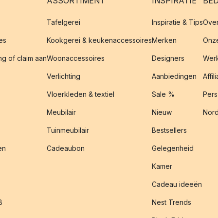
ASSORTIMENT
INSPIRATIE
BED
Tafelgerei
Inspiratie & Tips
Over
es
Kookgerei & keukenaccessoires
Merken
Onze
g of claim aan
Woonaccessoires
Designers
Werk
Verlichting
Aanbiedingen
Affil
Vloerkleden & textiel
Sale %
Pers
Meubilair
Nieuw
Nord
Tuinmeubilair
Bestsellers
en
Cadeaubon
Gelegenheid
Kamer
Cadeau ideeën
B
Nest Trends