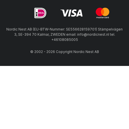
Nordic Nest AB (EU-BTW-Nummer: SE556628159701) Stämpelvägen
3, SE-394 70 Kalmar, ZWEDEN email: info@nordicnest.nl tel.
+46108085005
© 2002 - 2026 Copyright Nordic Nest AB