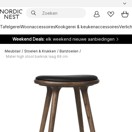
Tafelgerei
Woonaccessoires
Kookgerei & keukenaccessoires
Verlich
Weekend Deals:
elk weekend nieuwe aanbiedingen
Meubilair
/
Stoelen & Krukken
/
Barstoelen
/
Mater high stool barkruk laag 69 cm